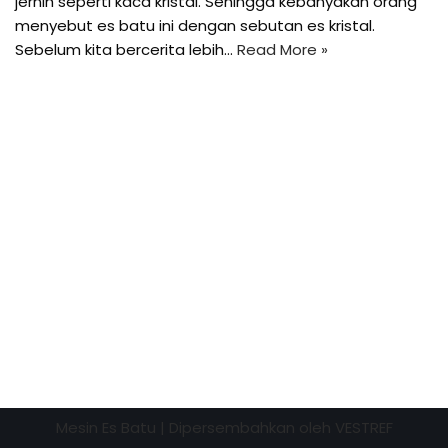
jernih seperti kaca kristal. Sehingga kebanyakan orang
menyebut es batu ini dengan sebutan es kristal.
Sebelum kita bercerita lebih…
Read More »
Mesin Es Batu
| Dipersembahkan oleh
VESTREF