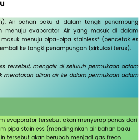
tu
in), Air bahan baku di dalam tangki penampung
n menuju evaporator. Air yang masuk di dalam
n masuk menuju pipa-pipa stainless* (pencetak es
mbali ke tangki penampungan (sirkulasi terus).
ess tersebut, mengalir di seluruh permukaan dalam
ntuk meratakan aliran air ke dalam permukaan dalam
alam evaporator tersebut akan menyerap panas dari
lam pipa stainless (mendinginkan air bahan baku
gin tersebut akan berubah menjadi gas freon