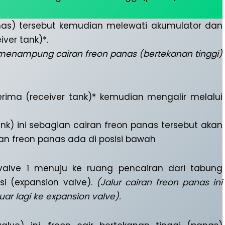
anas) tersebut kemudian melewati akumulator dan
ver tank)*.
k menampung cairan freon panas (bertekanan tinggi)
erima (receiver tank)* kemudian mengalir melalui
nk) ini sebagian cairan freon panas tersebut akan
an freon panas ada di posisi bawah
 valve 1 menuju ke ruang pencairan dari tabung
i (expansion valve).
(Jalur cairan freon panas ini
ar lagi ke expansion valve).