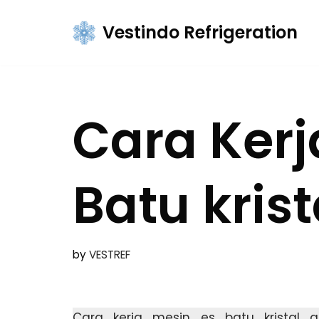
Vestindo Refrigeration
Skip
to
content
Cara Kerj
Batu krist
by
VESTREF
Cara kerja
mesin es batu kristal
ad