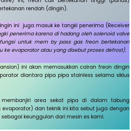
alve) ini, freon cair bertekanan tinggi (panas)
ertekanan rendah (dingin).
ingin ini juga masuk ke tangki penerima (Receiver
gki penerima karena di hadang oleh solenoid valve
berfungsi untuk mem by pass gas freon bertekanan
u ke evaporator atau yang disebut proses defrost).
pansion) ini akan memasukkan cairan freon dingin
rator diantara pipa pipa stainless selama siklus
n membanjiri area sekat pipa di dalam tabung
evaporator) dan teknik ini kita sebut juga dengan
sebagai keunggulan dari mesin es kami.