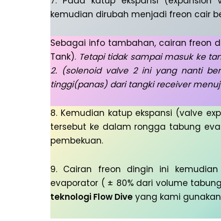
7. Pada katup ekspansi (expansion v
kemudian dirubah menjadi freon cair b
Sebagai info tambahan, cairan freon d
Tank).
Tetapi tidak sampai masuk ke tan
2. (solenoid valve 2 ini yang nanti 
tinggi(panas) dari tangki receiver menuj
8. Kemudian katup ekspansi (valve ex
tersebut ke dalam rongga tabung evapo
pembekuan.
9. Cairan freon dingin ini kemudia
evaporator ( ± 80% dari volume tabung 
teknologi Flow Dive
yang kami gunakan 