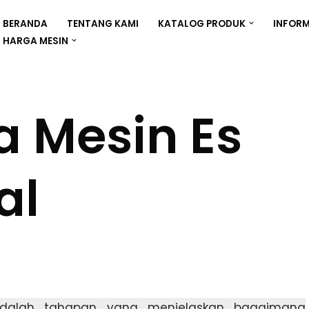
BERANDA
TENTANG KAMI
KATALOG PRODUK
INFORM
HARGA MESIN
a Mesin Es
al
alah tahapan yang menjelaskan bagaimana