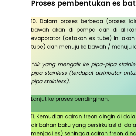
Proses pembentukan es ba
10. Dalam proses berbeda (proses la
bawah akan di pompa dan di alirka
evaporator (cetakan es tube) ini aka
tube) dan menuju ke bawah / menuju ke
*Air yang mengalir ke pipa-pipa stainl
pipa stainless (terdapat distributor u
pipa stainless).
Lanjut ke proses pendinginan,
11. Kemudian cairan freon dingin di d
air bahan baku yang bersirkulasi di da
menjadi es) sehingga cairan freon din