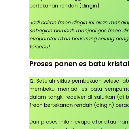
bertekanan rendah (dingin).
Jadi cairan freon dingin ini akan mending
sebagian berubah menjadi gas freon din
evaporator akan berkurang seiring deng
tersebut.
Proses panen es batu krista
12. Setelah siklus pembekuan selesai a
membeku menjadi es batu sempurna
dalam tangki receiver di salurkan (d
freon bertekanan rendah (dingin) bera
Dari proses inilah evaporator atau na