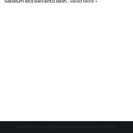
Sebelum kita bercerita lebih…
Read More »
Mesin Es Batu
| Dipersembahkan oleh
VESTREF