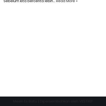
Sebelum kita bercerita lebih…
Read More »
Mesin Es Batu
| Dipersembahkan oleh
VESTREF