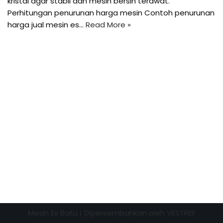
kristal agar stabil dan mesin bersih terawat.
Perhitungan penurunan harga mesin Contoh penurunan
harga jual mesin es…
Read More »
Mesin Es Batu
| Dipersembahkan oleh
VESTREF