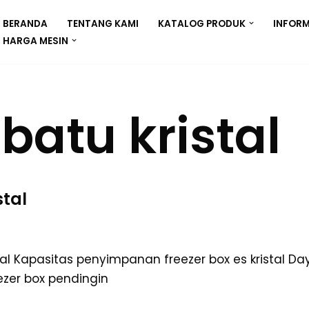
BERANDA
TENTANG KAMI
KATALOG PRODUK
INFORM
HARGA MESIN
batu kristal
stal
stal Kapasitas penyimpanan freezer box es kristal Da
ezer box pendingin