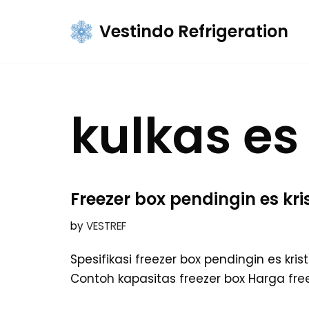
Vestindo Refrigeration
Skip
to
content
kulkas es 
Freezer box pendingin es kri
by
VESTREF
Spesifikasi freezer box pendingin es kri
Contoh kapasitas freezer box Harga fre