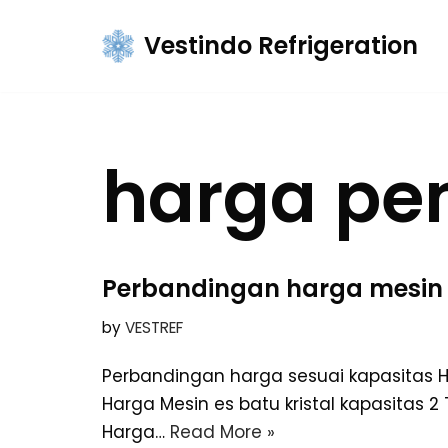
Vestindo Refrigeration
Skip
to
content
harga pe
Perbandingan harga mesin e
by
VESTREF
Perbandingan harga sesuai kapasitas Har
Harga Mesin es batu kristal kapasitas 2 
Harga…
Read More »