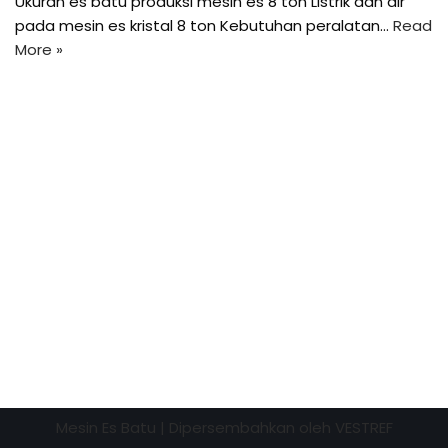
Ukuran es batu produksi mesin es 8 ton Listrik dan air
pada mesin es kristal 8 ton Kebutuhan peralatan…
Read
More »
Mesin Es Batu
| Dipersembahkan oleh
VESTREF