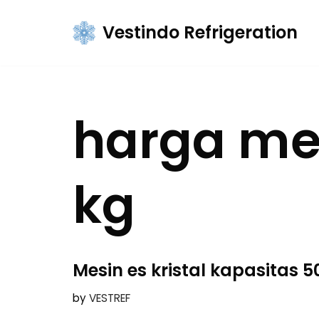
Vestindo Refrigeration
Skip
to
content
harga mes
kg
Mesin es kristal kapasitas 5
by
VESTREF